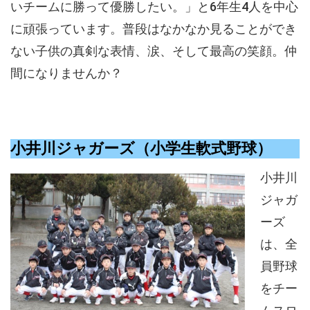
いチームに勝って優勝したい。」と6年生4人を中心
に頑張っています。普段はなかなか見ることができ
ない子供の真剣な表情、涙、そして最高の笑顔。仲
間になりませんか？
小井川ジャガーズ（小学生軟式野球）
小井川
ジャガ
ーズ
は、全
員野球
をチー