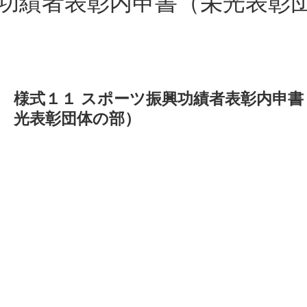
興功績者表彰内申書（栄光表彰
様式１１ スポーツ振興功績者表彰内申書
光表彰団体の部）