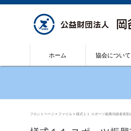
ホーム
協会について
フロントページ
> ファイル >
様式１１ スポーツ振興功績者表彰