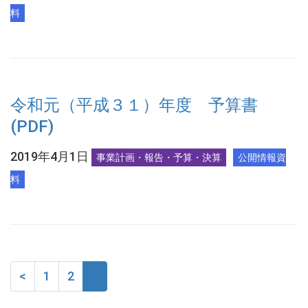
料
令和元（平成３１）年度 予算書
(PDF)
2019年4月1日
事業計画・報告・予算・決算
公開情報資
料
<
1
2
3